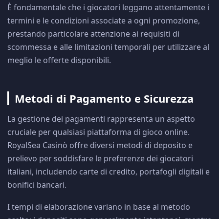
È fondamentale che i giocatori leggano attentamente i
termini e le condizioni associate a ogni promozione,
prestando particolare attenzione ai requisiti di
scommessa e alle limitazioni temporali per utilizzare al
meglio le offerte disponibili.
Metodi di Pagamento e Sicurezza
La gestione dei pagamenti rappresenta un aspetto
cruciale per qualsiasi piattaforma di gioco online.
RoyalSea Casinò offre diversi metodi di deposito e
prelievo per soddisfare le preferenze dei giocatori
italiani, includendo carte di credito, portafogli digitali e
bonifici bancari.
I tempi di elaborazione variano in base al metodo