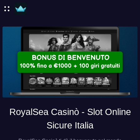
RoyalSea Casinò - Slot Online
Sicure Italia