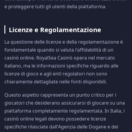
e proteggere tutti gli utenti della piattaforma.
Licenze e Regolamentazione
La questione delle licenze e della regolamentazione è
fondamentale quando si valuta l'affidabilità di un
casinò online. RoyalSea Casinò opera nel mercato
italiano, ma le informazioni specifiche riguardo alle
licenze di gioco e agli enti regolatori non sono
chiaramente dettagliate nelle fonti disponibili.
Questo aspetto rappresenta un punto critico per i
giocatori che desiderano assicurarsi di giocare su una
piattaforma completamente regolamentata. In Italia, i
casinò online legali devono possedere licenze
specifiche rilasciate dall'Agenzia delle Dogane e dei