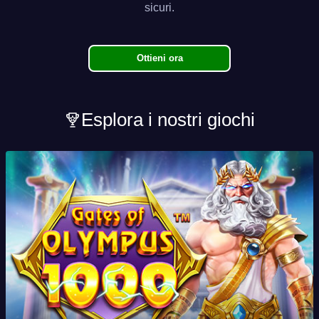
sicuri.
Ottieni ora
Esplora i nostri giochi