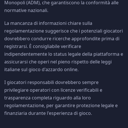
Monopoli (ADM), che garantiscono la conformità alle
normative nazionali.
La mancanza di informazioni chiare sulla
regolamentazione suggerisce che i potenziali giocatori
dovrebbero condurre ricerche approfondite prima di
registrarsi. È consigliabile verificare
indipendentemente lo status legale della piattaforma e
assicurarsi che operi nel pieno rispetto delle leggi
italiane sul gioco d'azzardo online.
I giocatori responsabili dovrebbero sempre
privilegiare operatori con licenze verificabili e
trasparenza completa riguardo alla loro
regolamentazione, per garantire protezione legale e
finanziaria durante l'esperienza di gioco.