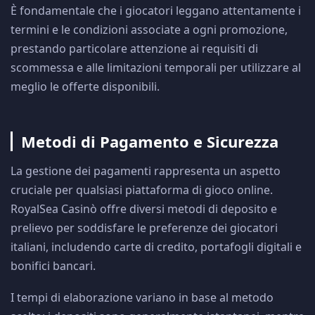
È fondamentale che i giocatori leggano attentamente i
termini e le condizioni associate a ogni promozione,
prestando particolare attenzione ai requisiti di
scommessa e alle limitazioni temporali per utilizzare al
meglio le offerte disponibili.
Metodi di Pagamento e Sicurezza
La gestione dei pagamenti rappresenta un aspetto
cruciale per qualsiasi piattaforma di gioco online.
RoyalSea Casinò offre diversi metodi di deposito e
prelievo per soddisfare le preferenze dei giocatori
italiani, includendo carte di credito, portafogli digitali e
bonifici bancari.
I tempi di elaborazione variano in base al metodo