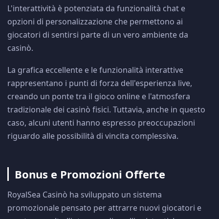
L'interattività è potenziata da funzionalità chat e
opzioni di personalizzazione che permettono ai
giocatori di sentirsi parte di un vero ambiente da
casinò.
La grafica eccellente e le funzionalità interattive
rappresentano i punti di forza dell'esperienza live,
creando un ponte tra il gioco online e l'atmosfera
tradizionale dei casinò fisici. Tuttavia, anche in questo
caso, alcuni utenti hanno espresso preoccupazioni
riguardo alle possibilità di vincita complessiva.
Bonus e Promozioni Offerte
RoyalSea Casinò ha sviluppato un sistema
promozionale pensato per attrarre nuovi giocatori e