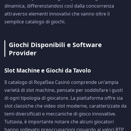
dinamica, differenziandosi così dalla concorrenza
attraverso elementi innovativi che vanno oltre il
semplice catalogo di giochi.
Giochi Disponibili e Software
Provider
Slot Machine e Giochi da Tavolo
Il catalogo di RoyalSea Casinò comprende un'ampia
varietà di slot machine, pensate per soddisfare i gusti
di ogni tipologia di giocatore. La piattaforma offre sia
slot classiche che video slot moderne, caratterizzate da
temi diversificati e meccaniche di gioco innovative.
Tuttavia, è importante notare che alcuni giocatori
hanno sollevato preoccupazioni riguardo ai valori RTP